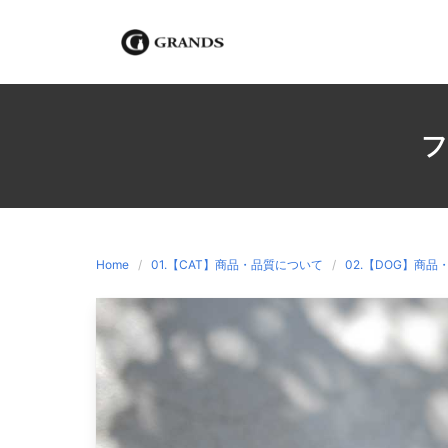
Skip
to
content
フ
Home
01.【CAT】商品・品質について
02.【DOG】商