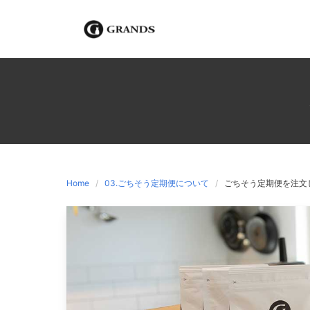
Skip
to
content
Home
03.ごちそう定期便について
ごちそう定期便を注文